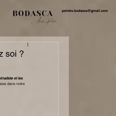
peintre.bodasca@gmail.com
z soi ?
imaliste et les 
aise dans notre 