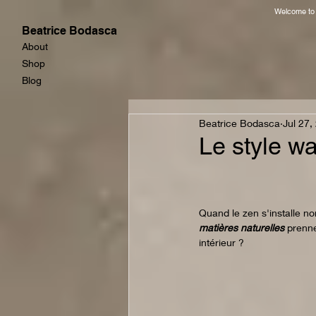
Welcome to m
Beatrice Bodasca
About
Shop
Blog
Beatrice Bodasca
Jul 27,
Le style wa
Quand le zen s'installe no
matières naturelles
 prenn
intérieur ? 